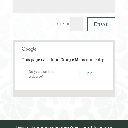
Envoi
13 + 9
=
This page can't load Google Maps correctly.
Do you own this
OK
website?
Design de
g.a-graphicdesigner.com
| Propulsé